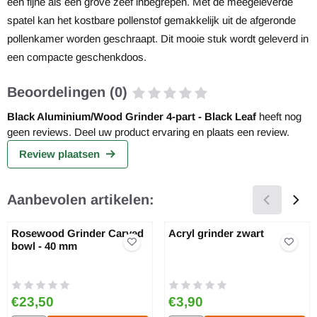
een fijne als een grove zeef inbegrepen. Met de meegeleverde
spatel kan het kostbare pollenstof gemakkelijk uit de afgeronde
pollenkamer worden geschraapt. Dit mooie stuk wordt geleverd in
een compacte geschenkdoos.
Beoordelingen (0)
Black Aluminium/Wood Grinder 4-part - Black Leaf
heeft nog
geen reviews. Deel uw product ervaring en plaats een review.
Review plaatsen
Aanbevolen artikelen:
Rosewood Grinder Carved
Acryl grinder zwart
bowl - 40 mm
Prijs: 23,50
Prijs: 3,90
€23,50
€3,90