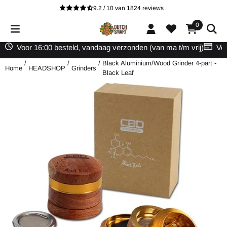
Cookievoorkeuren zijn beschikbaar. Kies instellingen of sta alle cooki
9.2 / 10
van
1824
reviews
0
Voor 16:00 besteld, vandaag verzonden (van ma t/m vrij)
Vei
/
/
/
Black Aluminium/Wood Grinder 4-part -
Home
HEADSHOP
Grinders
Black Leaf