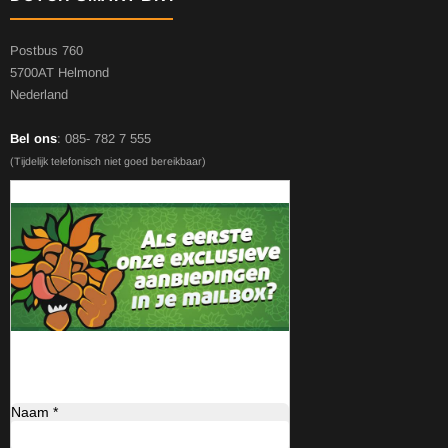
Postbus 760
5700AT Helmond
Nederland
Bel ons
: 085- 782 7 555
(Tijdelijk telefonisch niet goed bereikbaar)
Naam *