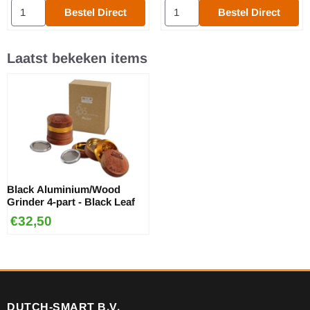
Aantal kiezen voor Rosewood Grinder Carved bowl - 40 mm
Aantal kiezen voor Acryl grinder
Bestel Direct
Bestel Direct
Laatst bekeken items
Black Aluminium/Wood
Grinder 4-part - Black Leaf
€
32,50
DUTCH-SMART B.V.