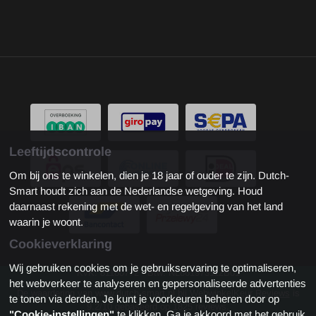
Leeftijdscontrole
Om bij ons te winkelen, dien je 18 jaar of ouder te zijn. Dutch-
Smart houdt zich aan de Nederlandse wetgeving. Houd
daarnaast rekening met de wet- en regelgeving van het land
waarin je woont.
Cookieverklaring
Wij gebruiken cookies om je gebruikservaring te optimaliseren,
KvK: 81180772 - Btw: NL861973112B01
het webverkeer te analyseren en gepersonaliseerde advertenties
De waardering van www.dutch-smart.nl bij
WebwinkelKeur Reviews
is
te tonen via derden. Je kunt je voorkeuren beheren door op
9.2/10 gebaseerd op 1825 reviews.
"Cookie-instellingen"
te klikken. Ga je akkoord met het gebruik