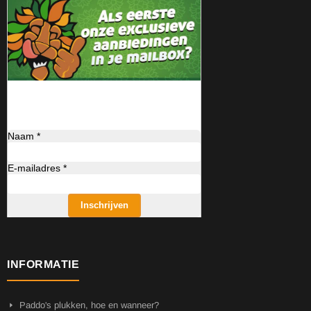
Naam *
E-mailadres *
Inschrijven
INFORMATIE
Paddo's plukken, hoe en wanneer?