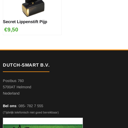
Secret Lippenstift Pijp
€
9,50
DUTCH-SMART B.V.
Postbus 760
5700AT Helmond
Nederland
Bel ons
: 085- 782 7 555
(Tijdelijk telefonisch niet goed bereikbaar)