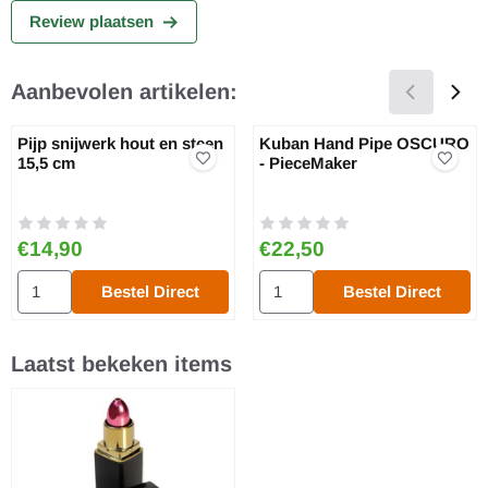
Review plaatsen
Aanbevolen artikelen:
Pijp snijwerk hout en steen
Kuban Hand Pipe OSCURO
15,5 cm
- PieceMaker
Prijs: 14,90
Prijs: 22,50
€14,90
€22,50
Aantal kiezen voor Pijp snijwerk hout en steen 15,5 cm
Aantal kiezen voor Kuban Han
Bestel Direct
Bestel Direct
Laatst bekeken items