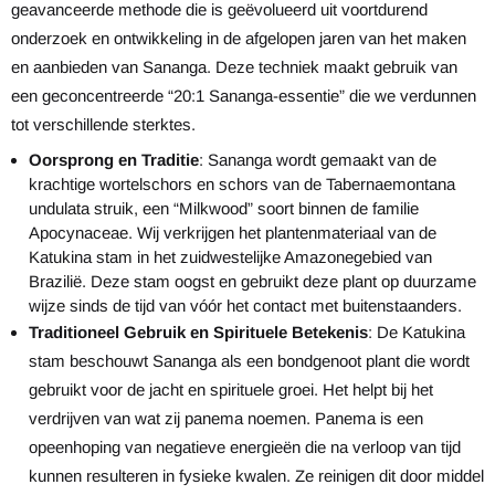
geavanceerde methode die is geëvolueerd uit voortdurend
onderzoek en ontwikkeling in de afgelopen jaren van het maken
en aanbieden van Sananga. Deze techniek maakt gebruik van
een geconcentreerde “20:1 Sananga-essentie” die we verdunnen
tot verschillende sterktes.
Oorsprong en Traditie
: Sananga wordt gemaakt van de
krachtige wortelschors en schors van de Tabernaemontana
undulata struik, een “Milkwood” soort binnen de familie
Apocynaceae. Wij verkrijgen het plantenmateriaal van de
Katukina stam in het zuidwestelijke Amazonegebied van
Brazilië. Deze stam oogst en gebruikt deze plant op duurzame
wijze sinds de tijd van vóór het contact met buitenstaanders.
Traditioneel Gebruik en Spirituele Betekenis
: De Katukina
stam beschouwt Sananga als een bondgenoot plant die wordt
gebruikt voor de jacht en spirituele groei. Het helpt bij het
verdrijven van wat zij panema noemen. Panema is een
opeenhoping van negatieve energieën die na verloop van tijd
kunnen resulteren in fysieke kwalen. Ze reinigen dit door middel