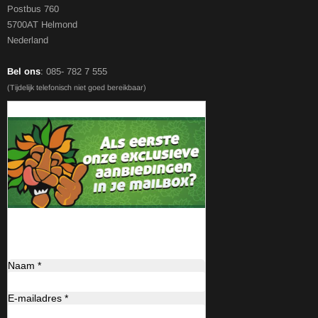
Postbus 760
5700AT Helmond
Nederland
Bel ons
: 085- 782 7 555
(Tijdelijk telefonisch niet goed bereikbaar)
Naam *
E-mailadres *