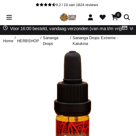
Cookievoorkeuren zijn beschikbaar. Kies instellingen of sta alle cooki
9.2 / 10
van
1824
reviews
0
Voor 16:00 besteld, vandaag verzonden (van ma t/m vrij)
Vei
/
/
Sananga
/
Sananga Drops Extreme -
Home
HERBSHOP
Drops
Katukina