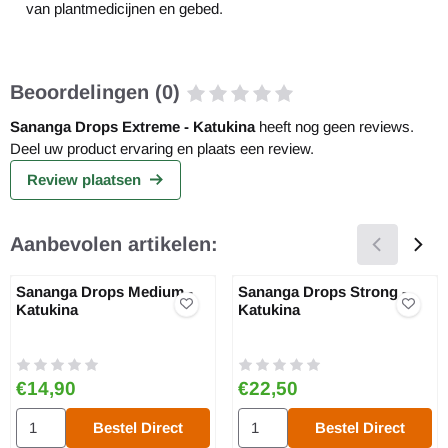
van plantmedicijnen en gebed.
Beoordelingen (0)
Sananga Drops Extreme - Katukina
heeft nog geen reviews.
Deel uw product ervaring en plaats een review.
Review plaatsen
Aanbevolen artikelen:
Sananga Drops Medium -
Sananga Drops Strong -
Katukina
Katukina
Prijs: 14,90
Prijs: 22,50
€14,90
€22,50
Aantal kiezen voor Sananga Drops Medium - Katukina
Aantal kiezen voor Sananga Dro
Bestel Direct
Bestel Direct