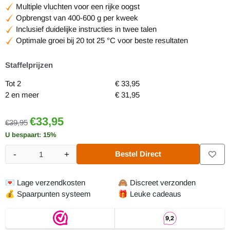
Multiple vluchten voor een rijke oogst
Opbrengst van 400-600 g per kweek
Inclusief duidelijke instructies in twee talen
Optimale groei bij 20 tot 25 °C voor beste resultaten
Staffelprijzen
Tot 2
€
33,95
2 en meer
€
31,95
€
33,95
€
39,95
U bespaart:
15
%
-
+
Bestel Direct
Aantal
💌
Lage verzendkosten
🙈
Discreet verzonden
💰
Spaarpunten systeem
🎁
Leuke cadeaus