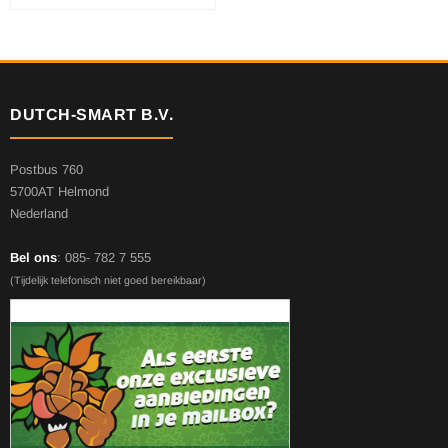
DUTCH-SMART B.V.
Postbus 760
5700AT Helmond
Nederland
Bel ons
: 085- 782 7 555
(Tijdelijk telefonisch niet goed bereikbaar)