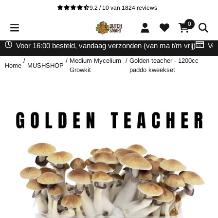
Cookievoorkeuren zijn beschikbaar. Kies instellingen of sta alle cooki
9.2 / 10
van
1824
reviews
0
Voor 16:00 besteld, vandaag verzonden (van ma t/m vrij)
Vei
/
/
Medium Mycelium
/
Golden teacher - 1200cc
Home
MUSHSHOP
Growkit
paddo kweekset