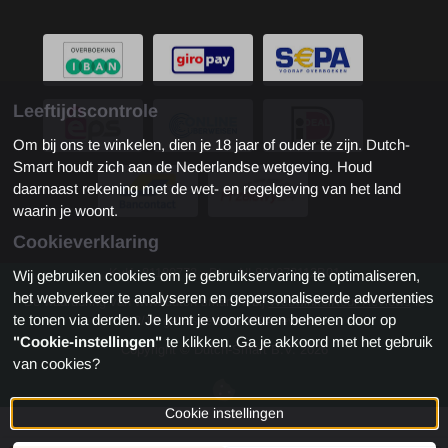
Leeftijdscontrole
Om bij ons te winkelen, dien je 18 jaar of ouder te zijn. Dutch-
Smart houdt zich aan de Nederlandse wetgeving. Houd
daarnaast rekening met de wet- en regelgeving van het land
waarin je woont.
Cookieverklaring
KvK: 81180772 - Btw: NL861973112B01
Wij gebruiken cookies om je gebruikservaring te optimaliseren,
het webverkeer te analyseren en gepersonaliseerde advertenties
De waardering van www.dutch-smart.nl bij
WebwinkelKeur Reviews
is
te tonen via derden. Je kunt je voorkeuren beheren door op
9.2/10 gebaseerd op 1824 reviews.
"Cookie-instellingen"
te klikken. Ga je akkoord met het gebruik
Copyright © Dutch-Smart B.V. 2026
van cookies?
Cookie instellingen