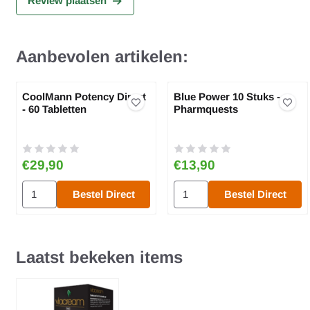
Review plaatsen
Aanbevolen artikelen:
CoolMann Potency Direct
Blue Power 10 Stuks -
- 60 Tabletten
Pharmquests
Prijs: 29,90
Prijs: 13,90
€29,90
€13,90
Aantal kiezen voor CoolMann Potency Direct - 60 Tabletten
Aantal kiezen voor Blue Powe
Bestel Direct
Bestel Direct
Laatst bekeken items