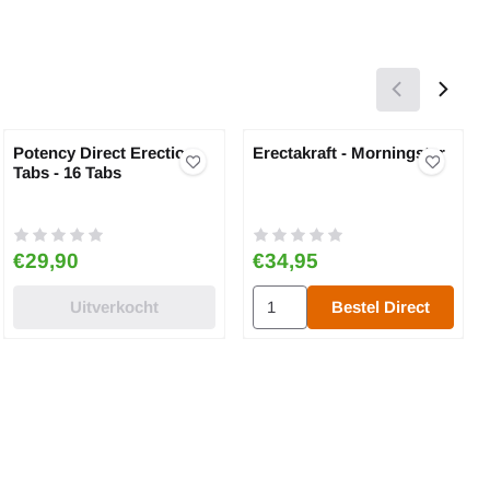
Potency Direct Erection
Erectakraft - Morningstar
Tabs - 16 Tabs
Prijs: 29,90
Prijs: 34,95
€29,90
€34,95
Aantal kiezen voor Erectakraft - 
Uitverkocht
Bestel Direct