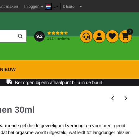
unt maken
Inloggen
NL
0
9.2
1824 reviews
P
NIEUW
Bezorgen bij een afhaalpunt bij u in de buurt!
men 30ml
armende gel die de gevoeligheid verhoogt en voor meer genot
dat het orgasme wordt uitgesteld, wat leidt tot langduriger plezier.