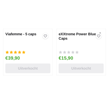
Viafemme - 5 caps
eXXtreme Power Blue - 5
Caps
Prijs: 39,90
Prijs: 15,90
€39,90
€15,90
r 10 Stuks - Pharmquests
Uitverkocht
Uitverkocht