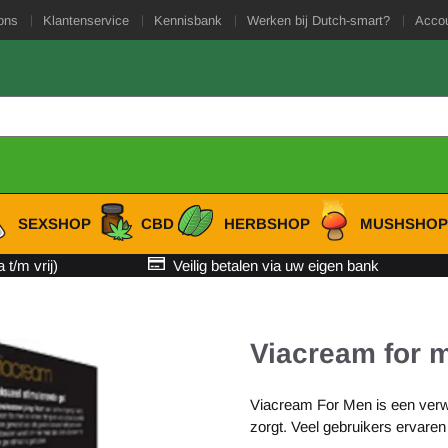
es toe.
ons
Klantenservice
Kennisbank
Werken bij Dutch-smart?
Acco
SEXSHOP
CBD
HERBSHOP
MUSHSHO
t/m vrij)
Veilig betalen via uw eigen bank
Viacream for 
Viacream For Men is een verw
zorgt. Veel gebruikers ervaren 