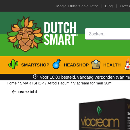
Cookievoorkeuren zijn beschikbaar. Kies instellingen of sta alle cooki
Magic Truffels calculator
Blog
Over 
Zoeken
SMARTSHOP
HEADSHOP
HEALTH
Voor 16:00 besteld, vandaag verzonden (van ma 
Home
/
SMARTSHOP
/
Afrodisiacum
/
Viacream for men 30ml
overzicht