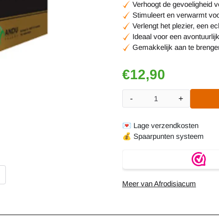
Verhoogt de gevoeligheid v
Stimuleert en verwarmt voo
Verlengt het plezier, een 
Ideaal voor een avontuurlij
Gemakkelijk aan te brengen
€
12,90
-
+
Aantal
💌
Lage verzendkosten
💰
Spaarpunten systeem
Meer van Afrodisiacum