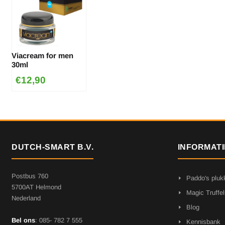
Viacream for men
30ml
€
12,90
DUTCH-SMART B.V.
INFORMATI
Postbus 760
Paddo's pluk
5700AT Helmond
Magic Truffel
Nederland
Blog
Bel ons
: 085- 782 7 555
Kennisbank