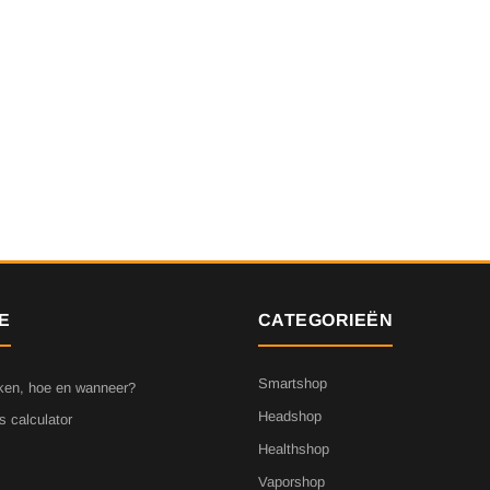
E
CATEGORIEËN
Smartshop
ken, hoe en wanneer?
Headshop
s calculator
Healthshop
Vaporshop