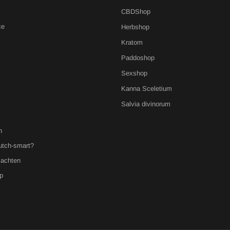
CBDShop
ce
Herbshop
Kratom
Paddoshop
Sexshop
Kanna Sceletium
Salvia divinorum
n
utch-smart?
lachten
p