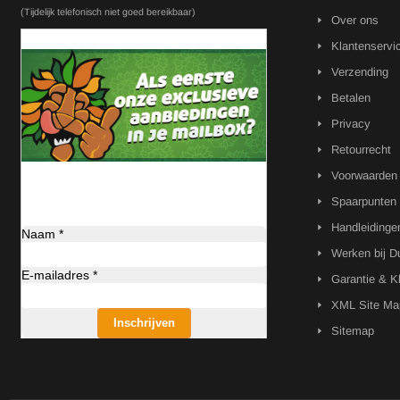
(Tijdelijk telefonisch niet goed bereikbaar)
Over ons
Klantenservi
Verzending
Betalen
Privacy
Retourrecht
Voorwaarden
Spaarpunten
Handleidinge
Naam *
Werken bij D
E-mailadres *
Garantie & K
XML Site Ma
Inschrijven
Sitemap