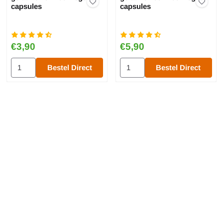
capsules
capsules
Prijs: 3,90
Prijs: 5,90
€3,90
€5,90
achine ''1'' - Voor 24 capsules
Aantal kiezen voor gelatine ''0'' 100x lege capsules
Aantal kiezen voor gelatine ''00
Bestel Direct
Bestel Direct