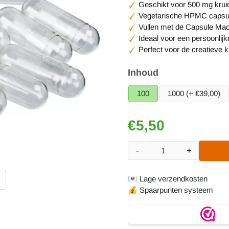
Geschikt voor 500 mg krui
Vegetarische HPMC capsul
Vullen met de Capsule Machi
Ideaal voor een persoonlij
Perfect voor de creatieve k
Maak een keuze voor
Inhoud
100
1000 (+ €39,00)
€
5,50
-
+
Aantal
💌
Lage verzendkosten
💰
Spaarpunten systeem