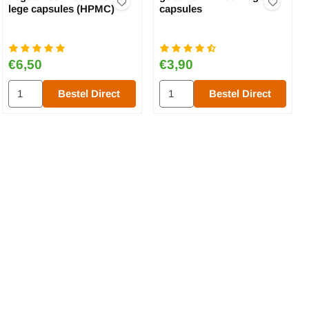
lege capsules (HPMC)
capsules
Prijs: 6,50
Prijs: 3,90
€6,50
€3,90
'' 100x lege capsules
Aantal kiezen voor Vegetarisch ''00'' 100x lege capsules (HPMC)
Aantal kiezen voor gelatine ''1'' 
Bestel Direct
Bestel Direct