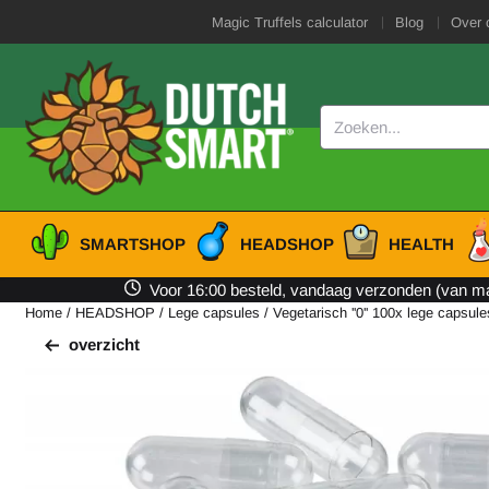
Cookievoorkeuren zijn beschikbaar. Kies instellingen of sta alle cooki
Magic Truffels calculator
Blog
Over 
Zoeken
SMARTSHOP
HEADSHOP
HEALTH
Voor 16:00 besteld, vandaag verzonden (van ma 
Home
/
HEADSHOP
/
Lege capsules
/
Vegetarisch ''0'' 100x lege capsu
overzicht