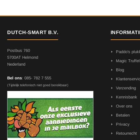
DUTCH-SMART B.V.
INFORMATI
Postbus 760
Paddo's pluk
5700AT Helmond
Magic Truffel
Nederland
Blog
Bel ons
: 085- 782 7 555
Klantenservi
(Tijdelijk telefonisch niet goed bereikbaar)
Verzending
Kennisbank
Over ons
Betalen
Privacy
Retourrecht