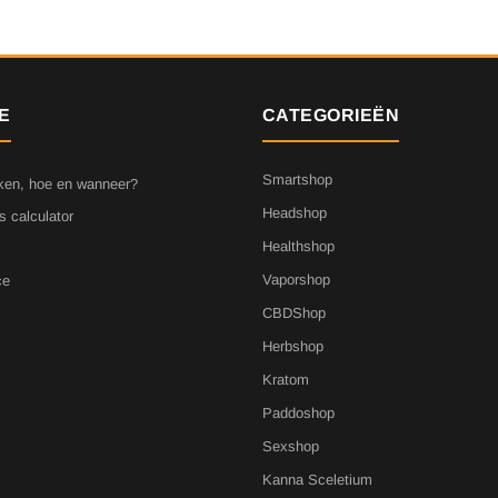
E
CATEGORIEËN
Smartshop
ken, hoe en wanneer?
Headshop
s calculator
Healthshop
Vaporshop
ce
CBDShop
Herbshop
Kratom
Paddoshop
Sexshop
Kanna Sceletium