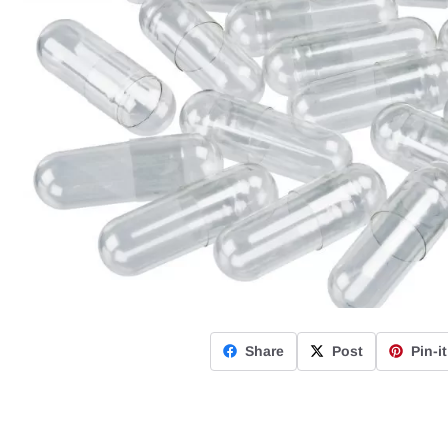
Share
Post
Pin-it