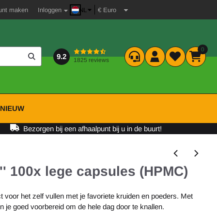
unt maken
Inloggen
NL
0
9.2
1825 reviews
P
NIEUW
Bezorgen bij een afhaalpunt bij u in de buurt!
0'' 100x lege capsules (HPMC)
t voor het zelf vullen met je favoriete kruiden en poeders. Met
n je goed voorbereid om de hele dag door te knallen.