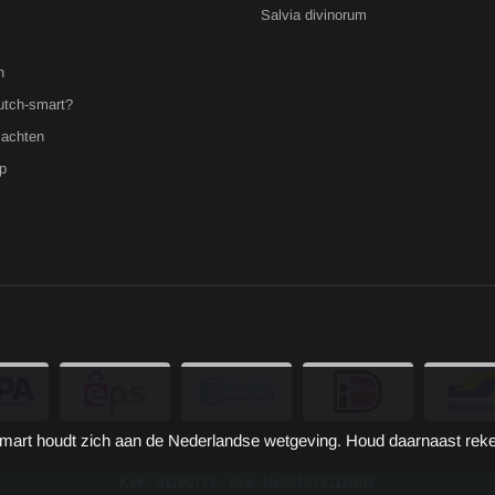
Salvia divinorum
n
utch-smart?
lachten
p
ch-Smart houdt zich aan de Nederlandse wetgeving. Houd daarnaast rek
KvK: 81180772 - Btw: NL861973112B01