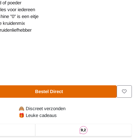
d of poeder
es voor iedereen
ne "0" is een eitje
ke kruidenmix
ruidenliefhebber
Bestel Direct
🙈
Discreet verzonden
🎁
Leuke cadeaus