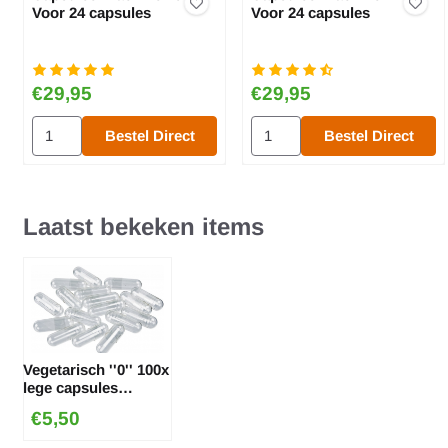
Voor 24 capsules
Voor 24 capsules
Prijs: 29,95
Prijs: 29,95
€29,95
€29,95
Aantal kiezen voor Capsuleermachine ''0'' - Voor 24 capsules
Aantal kiezen voor Capsuleerm
Bestel Direct
Bestel Direct
Laatst bekeken items
Vegetarisch ''0'' 100x
lege capsules
(HPMC)
€
5,50