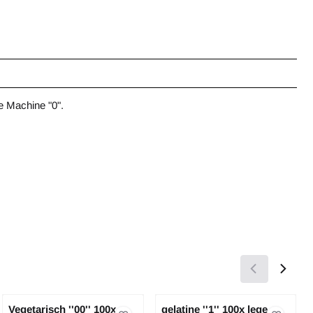
e Machine "0".
Vegetarisch ''00'' 100x
gelatine ''1'' 100x lege