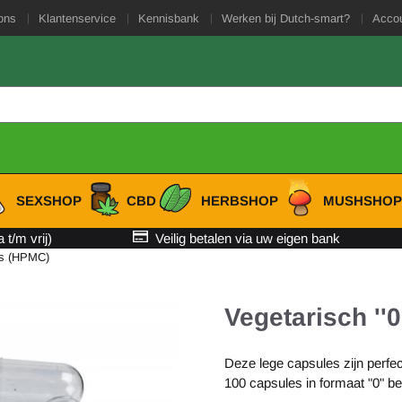
es toe.
ons
Klantenservice
Kennisbank
Werken bij Dutch-smart?
Acco
SEXSHOP
CBD
HERBSHOP
MUSHSHO
t/m vrij)
Veilig betalen via uw eigen bank
les (HPMC)
Vegetarisch ''
Deze lege capsules zijn perfec
100 capsules in formaat "0" be