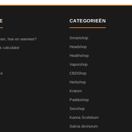
E
CATEGORIEËN
Smartshop
ken, hoe en wanneer?
Headshop
s calculator
Healthshop
Vaporshop
ce
CBDShop
Herbshop
Kratom
Paddoshop
Sexshop
Kanna Sceletium
Salvia divinorum