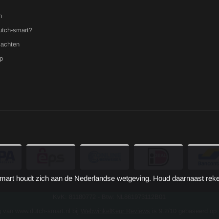
n
utch-smart?
lachten
p
ch-Smart houdt zich aan de Nederlandse wetgeving. Houd daarnaast rek
KvK: 81180772 - Btw: NL861973112B01
g van www.dutch-smart.nl bij
WebwinkelKeur Reviews
is 9.2/10 gebaseerd op