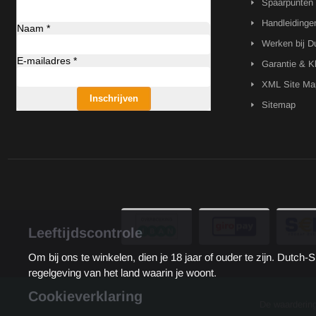
Spaarpunten
Handleidinge
Naam *
Werken bij D
E-mailadres *
Garantie & K
XML Site Ma
Inschrijven
Sitemap
Leeftijdscontrole
Om bij ons te winkelen, dien je 18 jaar of ouder te zijn. Dut
regelgeving van het land waarin je woont.
Cookieverklaring
De waarderin