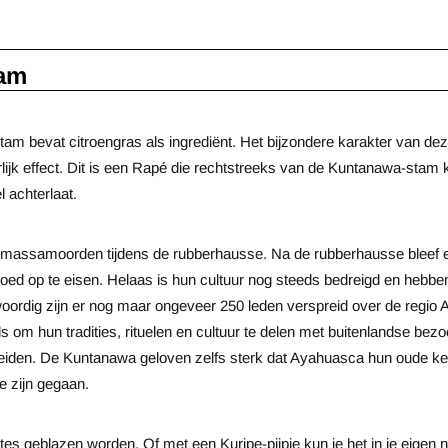
ram
m bevat citroengras als ingrediënt. Het bijzondere karakter van dez
lijk effect. Dit is een Rapé die rechtstreeks van de Kuntanawa-stam 
 achterlaat.
e massamoorden tijdens de rubberhausse. Na de rubberhausse bleef er
ed op te eisen. Helaas is hun cultuur nog steeds bedreigd en hebb
woordig zijn er nog maar ongeveer 250 leden verspreid over de regio 
 om hun tradities, rituelen en cultuur te delen met buitenlandse bez
iden. De Kuntanawa geloven zelfs sterk dat Ayahuasca hun oude kennis
te zijn gegaan.
es geblazen worden. Of met een Kuripe-pijpje kun je het in je eigen 