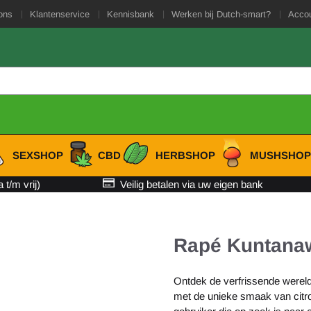
es toe.
ons
Klantenservice
Kennisbank
Werken bij Dutch-smart?
Acco
SEXSHOP
CBD
HERBSHOP
MUSHSHO
t/m vrij)
Veilig betalen via uw eigen bank
Rapé Kuntanaw
Ontdek de verfrissende werel
met de unieke smaak van citro