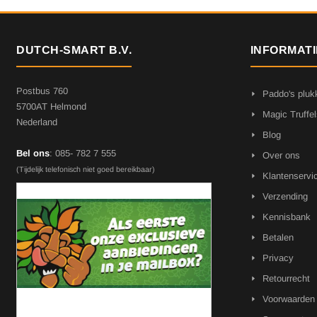
DUTCH-SMART B.V.
INFORMATI
Postbus 760
Paddo's pluk
5700AT Helmond
Magic Truffel
Nederland
Blog
Bel ons
: 085- 782 7 555
Over ons
(Tijdelijk telefonisch niet goed bereikbaar)
Klantenservi
Verzending
Kennisbank
Betalen
Privacy
Retourrecht
Voorwaarden