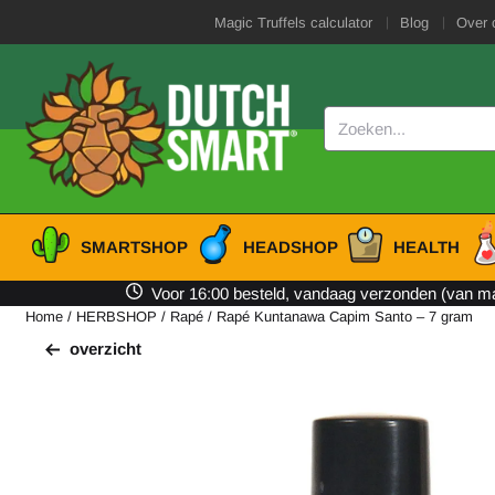
Cookievoorkeuren zijn beschikbaar. Kies instellingen of sta alle cooki
Magic Truffels calculator
Blog
Over 
Zoeken
SMARTSHOP
HEADSHOP
HEALTH
Voor 16:00 besteld, vandaag verzonden (van ma 
Home
/
HERBSHOP
/
Rapé
/
Rapé Kuntanawa Capim Santo – 7 gram
overzicht