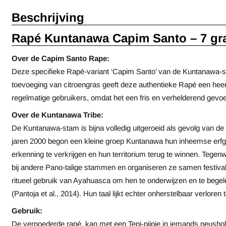
Beschrijving
Rapé Kuntanawa Capim Santo – 7 g
Over de Capim Santo Rape:
Deze specifieke Rapé-variant ‘Capim Santo’ van de Kuntanawa-sta
toevoeging van citroengras geeft deze authentieke Rapé een heer
regelmatige gebruikers, omdat het een fris en verhelderend gevoel
Over de Kuntanawa Tribe:
De Kuntanawa-stam is bijna volledig uitgeroeid als gevolg van d
jaren 2000 begon een kleine groep Kuntanawa hun inheemse erfgo
erkenning te verkrijgen en hun territorium terug te winnen. Tegen
bij andere Pano-talige stammen en organiseren ze samen festivals
ritueel gebruik van Ayahuasca om hen te onderwijzen en te begele
(Pantoja et al., 2014). Hun taal lijkt echter onherstelbaar verloren 
Gebruik:
De verpoederde rapé, kan met een Tepi-pijpje in iemands neusholt