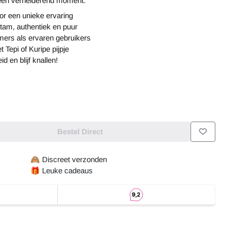
 een verhelderend moment.
or een unieke ervaring
tam, authentiek en puur
mers als ervaren gebruikers
Tepi of Kuripe pijpje
 en blijf knallen!
Bestel Direct
🙈
Discreet verzonden
🎁
Leuke cadeaus