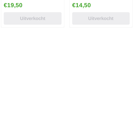
Prijs: 19,50
Prijs: 14,50
€19,50
€14,50
Uitverkocht
Uitverkocht