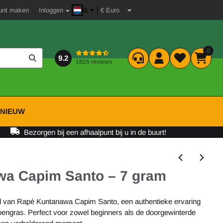
unt maken
Inloggen
NL
0
9.2
1825 reviews
P
NIEUW
Bezorgen bij een afhaalpunt bij u in de buurt!
a Capim Santo – 7 gram
d van Rapé Kuntanawa Capim Santo, een authentieke ervaring
engras. Perfect voor zowel beginners als de doorgewinterde