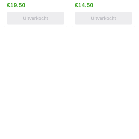
Prijs: 19,50
Prijs: 14,50
€19,50
€14,50
Uitverkocht
Uitverkocht