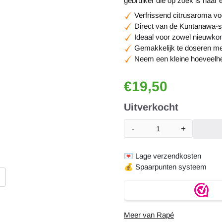
gebruiker die op zoek is naar
Verfrissend citrusaroma vo
Direct van de Kuntanawa-s
Ideaal voor zowel nieuwko
Gemakkelijk te doseren met 
Neem een kleine hoeveelheid
€
19,50
Uitverkocht
-
+
Aantal
💌
Lage verzendkosten
💰
Spaarpunten systeem
Meer van Rapé