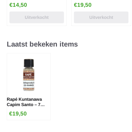
Prijs: 14,50
Prijs: 19,50
€14,50
€19,50
Uitverkocht
Uitverkocht
Laatst bekeken items
Rapé Kuntanawa
Capim Santo – 7
gram
€
19,50