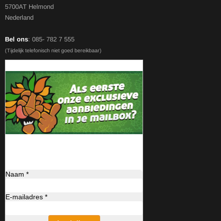
5700AT Helmond
Nederland
Bel ons
: 085- 782 7 555
(Tijdelijk telefonisch niet goed bereikbaar)
Naam *
E-mailadres *