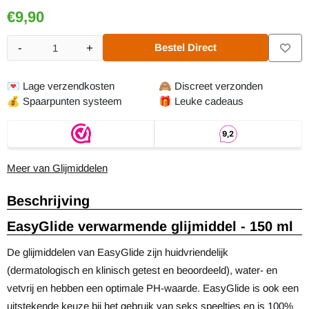
€
9,90
-
+
Bestel Direct
Aantal
💌
Lage verzendkosten
🙈
Discreet verzonden
💰
Spaarpunten systeem
🎁
Leuke cadeaus
Meer van Glijmiddelen
Beschrijving
EasyGlide verwarmende glijmiddel - 150 ml
De glijmiddelen van EasyGlide zijn huidvriendelijk
(dermatologisch en klinisch getest en beoordeeld), water- en
vetvrij en hebben een optimale PH-waarde. EasyGlide is ook een
uitstekende keuze bij het gebruik van seks speeltjes en is 100%