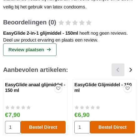
veilig bij het gebruik van latex condooms.
Beoordelingen (0)
EasyGlide 2-in-1 glijmiddel - 150ml
heeft nog geen reviews.
Deel uw product ervaring en plaats een review.
Review plaatsen
Aanbevolen artikelen:
EasyGlide anaal glijmiddel -
EasyGlide Glijmiddel - 150
150 ml
ml
Prijs: 7,90
Prijs: 6,90
€7,90
€6,90
Aantal kiezen voor EasyGlide anaal glijmiddel - 150 ml
Aantal kiezen voor EasyGlide Gl
Bestel Direct
Bestel Direct