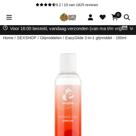
Cookievoorkeuren zijn beschikbaar. Kies instellingen of sta alle cooki
9.2 / 10
van
1825
reviews
0
Voor 16:00 besteld, vandaag verzonden (van ma t/m vrij)
Vei
Home
/
SEXSHOP
/
Glijmiddelen
/
EasyGlide 2-in-1 glijmiddel - 150ml