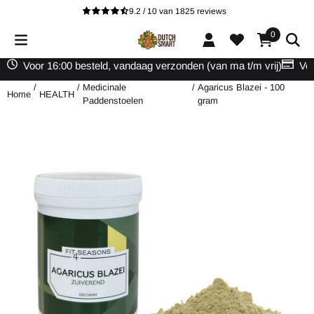
Cookievoorkeuren zijn beschikbaar. Kies instellingen of sta alle cooki
9.2 / 10
van
1825
reviews
0
Voor 16:00 besteld, vandaag verzonden (van ma t/m vrij)
Vei
/
/
Medicinale
/
Agaricus Blazei - 100
Home
HEALTH
Paddenstoelen
gram