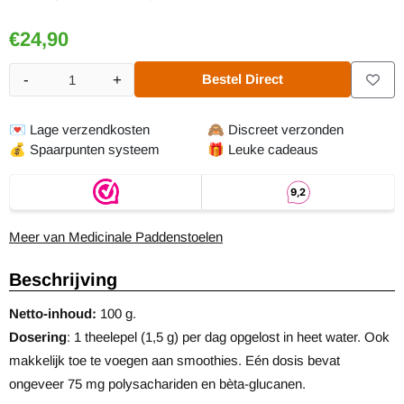
€
24,90
-
+
Bestel Direct
Aantal
💌
Lage verzendkosten
🙈
Discreet verzonden
💰
Spaarpunten systeem
🎁
Leuke cadeaus
Meer van Medicinale Paddenstoelen
Beschrijving
Netto-inhoud:
100 g.
Dosering
: 1 theelepel (1,5 g) per dag opgelost in heet water. Ook
makkelijk toe te voegen aan smoothies. Eén dosis bevat
ongeveer 75 mg polysachariden en bèta-glucanen.