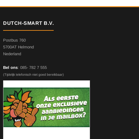
DUTCH-SMART B.V.
Postbus 760
5700AT Helmond
Nederland
Bel ons
: 085- 782 7 555
(Tijdelijk telefonisch niet goed bereikbaar)