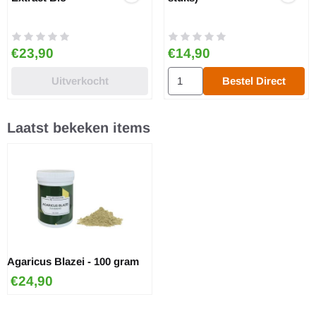
Prijs: 23,90
Prijs: 14,90
€23,90
€14,90
Aantal kiezen voor Maitake Caps
Uitverkocht
Bestel Direct
Laatst bekeken items
Agaricus Blazei - 100 gram
€
24,90