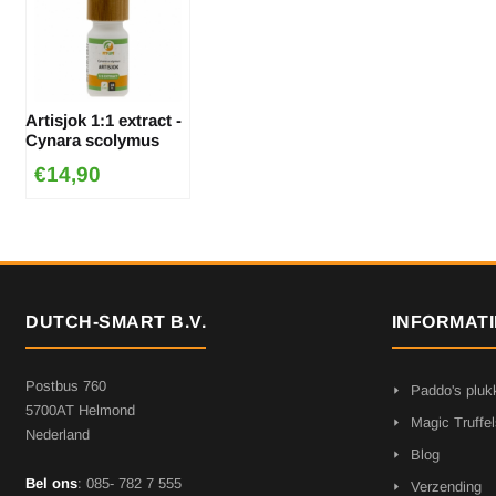
Artisjok 1:1 extract -
Cynara scolymus
€
14,90
DUTCH-SMART B.V.
INFORMATI
Postbus 760
Paddo's pluk
5700AT Helmond
Magic Truffel
Nederland
Blog
Bel ons
: 085- 782 7 555
Verzending