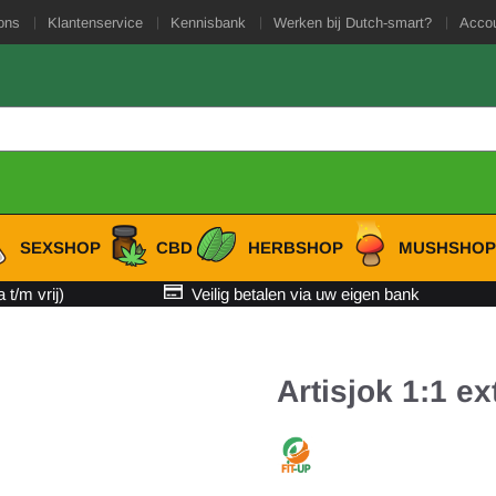
es toe.
ons
Klantenservice
Kennisbank
Werken bij Dutch-smart?
Acco
SEXSHOP
CBD
HERBSHOP
MUSHSHO
t/m vrij)
Veilig betalen via uw eigen bank
Artisjok 1:1 e