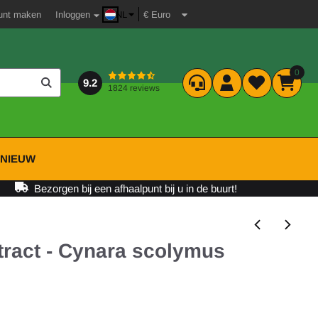
unt maken
Inloggen
NL
0
9.2
1824 reviews
P
NIEUW
Bezorgen bij een afhaalpunt bij u in de buurt!
xtract - Cynara scolymus