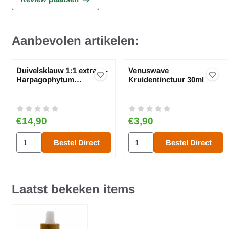
Aanbevolen artikelen:
Duivelsklauw 1:1 extract -
Venuswave
Harpagophytum
Kruidentinctuur 30ml
procumbens
Prijs: 14,90
Prijs: 3,90
€14,90
€3,90
Aantal kiezen voor Duivelsklauw 1:1 extract - Harpagophytum
Aantal kiezen voor Venuswave
Bestel Direct
Bestel Direct
Laatst bekeken items