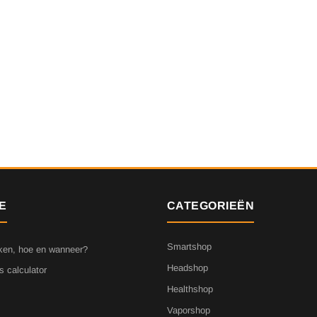
E
CATEGORIEËN
Smartshop
ken, hoe en wanneer?
Headshop
s calculator
Healthshop
Vaporshop