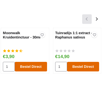
Moonwalk
Tuinradijs 1:1 extract -
Kruidentinctuur - 30ml
Raphanus sativus
Prijs: 3,90
Prijs: 14,90
€3,90
€14,90
Caerulea)
1:1 extract - Whithania somnifera
Aantal kiezen voor Moonwalk Kruidentinctuur - 30ml
Aantal kiezen voor Tuinradijs 1:1
Bestel Direct
Bestel Direct