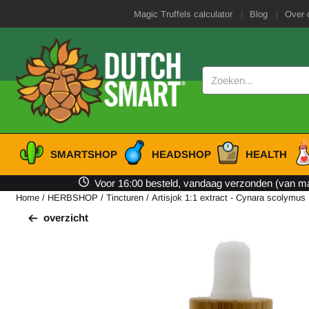
Cookievoorkeuren zijn beschikbaar. Kies instellingen of sta alle cooki
Magic Truffels calculator
Blog
Over 
Zoeken
SMARTSHOP
HEADSHOP
HEALTH
Voor 16:00 besteld, vandaag verzonden (van ma 
Home
/
HERBSHOP
/
Tincturen
/
Artisjok 1:1 extract - Cynara scolymus
overzicht