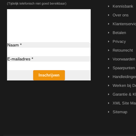
(Tijdelijk telefonisch niet goed bereikbaar)
Kennisbank
Over ons
Klantenservi
Betalen
Privacy
Naam *
Retourrecht
E-mailadres *
Voorwaarden
Spaarpunten
Inschrijven
Handleidinge
Werken bij D
Garantie & K
XML Site Ma
Sitemap