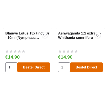
Blauwe Lotus 15x tinctuur
Ashwaganda 1:1 extract -
- 10ml (Nymphaea
Whithania somnifera
Caerulea)
Prijs: 14,90
Prijs: 14,90
€14,90
€14,90
 procumbens
 Kruidentinctuur 30ml
Aantal kiezen voor Blauwe Lotus 15x tinctuur - 10ml (Nymphaea 
Aantal kiezen voor Ashwaganda 
Bestel Direct
Bestel Direct