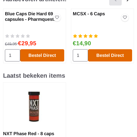
Blue Caps Die Hard 69
MCSX - 6 Caps
capsules - Pharmquests
Van 49,95 voor 29,95
Prijs: 14,90
€29,95
€14,90
€49,95
Aantal kiezen voor Blue Caps Die Hard 69 capsules - Pharmquest
Aantal kiezen voor MCSX - 6 C
Bestel Direct
Bestel Direct
Laatst bekeken items
NXT Phase Red - 8 caps