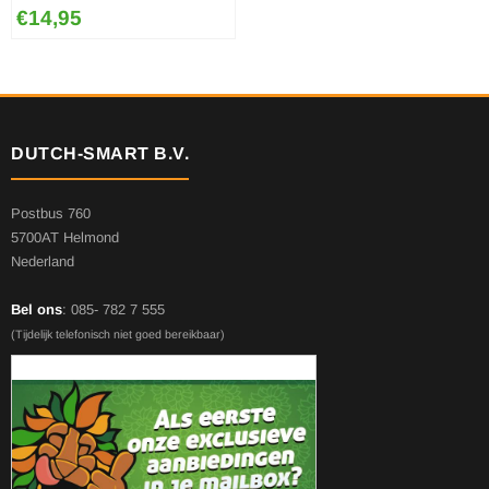
€
14,95
DUTCH-SMART B.V.
Postbus 760
5700AT Helmond
Nederland
Bel ons
: 085- 782 7 555
(Tijdelijk telefonisch niet goed bereikbaar)