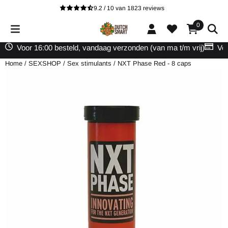
Cookievoorkeuren zijn beschikbaar. Kies instellingen of sta alle cooki
9.2 / 10
van
1823
reviews
0
Voor 16:00 besteld, vandaag verzonden (van ma t/m vrij)
Vei
Home
/
SEXSHOP
/
Sex stimulants
/
NXT Phase Red - 8 caps