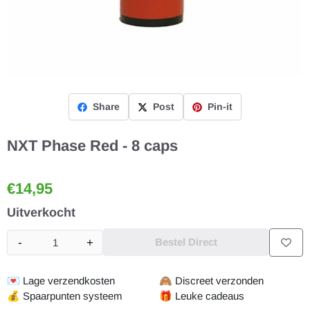
Share
Post
Pin-it
NXT Phase Red - 8 caps
€
14,95
Uitverkocht
-
+
Bestel Direct
Aantal
💌
Lage verzendkosten
🙈
Discreet verzonden
💰
Spaarpunten systeem
🎁
Leuke cadeaus