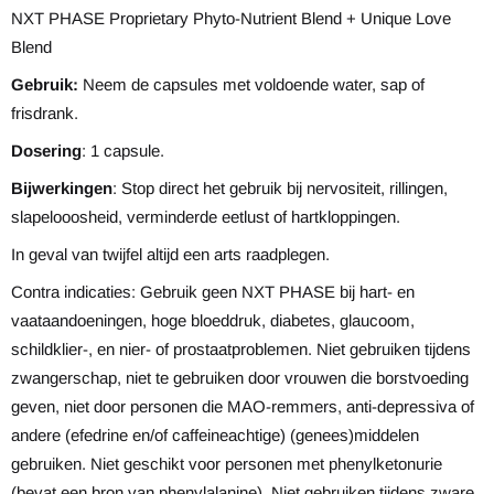
NXT PHASE Proprietary Phyto-Nutrient Blend + Unique Love
Blend
Gebruik:
Neem de capsules met voldoende water, sap of
frisdrank.
Dosering
: 1 capsule.
Bijwerkingen
: Stop direct het gebruik bij nervositeit, rillingen,
slapelooosheid, verminderde eetlust of hartkloppingen.
In geval van twijfel altijd een arts raadplegen.
Contra indicaties: Gebruik geen NXT PHASE bij hart- en
vaataandoeningen, hoge bloeddruk, diabetes, glaucoom,
schildklier-, en nier- of prostaatproblemen. Niet gebruiken tijdens
zwangerschap, niet te gebruiken door vrouwen die borstvoeding
geven, niet door personen die MAO-remmers, anti-depressiva of
andere (efedrine en/of caffeineachtige) (genees)middelen
gebruiken. Niet geschikt voor personen met phenylketonurie
(bevat een bron van phenylalanine). Niet gebruiken tijdens zware