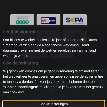
Leeftijdscontrole
Om bij ons te winkelen, dien je 18 jaar of ouder te zijn. Dutch-
Smart houdt zich aan de Nederlandse wetgeving. Houd
daarnaast rekening met de wet- en regelgeving van het land
waarin je woont.
Cookieverklaring
Wij gebruiken cookies om je gebruikservaring te optimaliseren,
KvK: 81180772 - Btw: NL861973112B01
het webverkeer te analyseren en gepersonaliseerde advertenties
De waardering van www.dutch-smart.nl bij
WebwinkelKeur Reviews
is
te tonen via derden. Je kunt je voorkeuren beheren door op
9.2/10 gebaseerd op 1823 reviews.
"Cookie-instellingen"
te klikken. Ga je akkoord met het gebruik
Copyright © Dutch-Smart B.V. 2026
van cookies?
Cookie instellingen