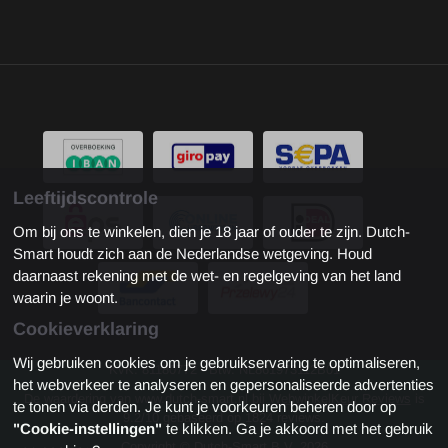
Leeftijdscontrole
Om bij ons te winkelen, dien je 18 jaar of ouder te zijn. Dutch-
Smart houdt zich aan de Nederlandse wetgeving. Houd
daarnaast rekening met de wet- en regelgeving van het land
waarin je woont.
Cookieverklaring
Wij gebruiken cookies om je gebruikservaring te optimaliseren,
KvK: 81180772 - Btw: NL861973112B01
het webverkeer te analyseren en gepersonaliseerde advertenties
De waardering van www.dutch-smart.nl bij
WebwinkelKeur Reviews
is
te tonen via derden. Je kunt je voorkeuren beheren door op
9.2/10 gebaseerd op 1824 reviews.
"Cookie-instellingen"
te klikken. Ga je akkoord met het gebruik
Copyright © Dutch-Smart B.V. 2026