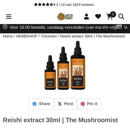
Cookievoorkeuren zijn beschikbaar. Kies instellingen of sta alle cooki
9.2 / 10
van
1824
reviews
0
Voor 16:00 besteld, vandaag verzonden (van ma t/m vrij)
Vei
Home
/
HERBSHOP
/
Tincturen
/
Reishi extract 30ml | The Mushroomist
Share
Post
Pin-it
Reishi extract 30ml | The Mushroomist