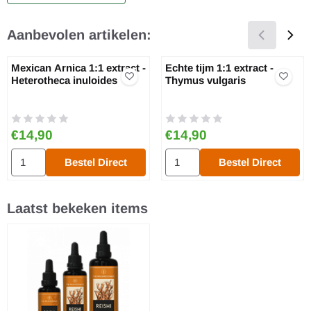
Aanbevolen artikelen:
Mexican Arnica 1:1 extract -
Echte tijm 1:1 extract -
Heterotheca inuloides
Thymus vulgaris
Prijs: 14,90
Prijs: 14,90
€14,90
€14,90
Aantal kiezen voor Mexican Arnica 1:1 extract - Heterotheca inulo
Aantal kiezen voor Echte tijm 1:
Bestel Direct
Bestel Direct
Laatst bekeken items