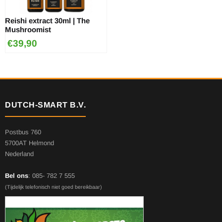
Reishi extract 30ml | The
Mushroomist
€
39,90
DUTCH-SMART B.V.
Postbus 760
5700AT Helmond
Nederland
Bel ons
: 085- 782 7 555
(Tijdelijk telefonisch niet goed bereikbaar)