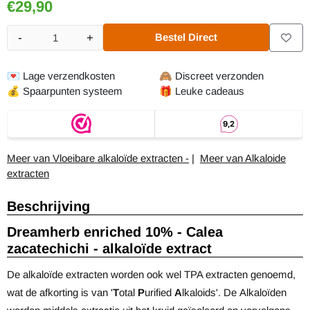
€
29,90
-
+
Bestel Direct
Aantal
💌
Lage verzendkosten
🙈
Discreet verzonden
💰
Spaarpunten systeem
🎁
Leuke cadeaus
Meer van Vloeibare alkaloïde extracten -
|
Meer van Alkaloide
extracten
Beschrijving
Dreamherb enriched 10% - Calea
zacatechichi - alkaloïde extract
De alkaloïde extracten worden ook wel TPA extracten genoemd,
wat de afkorting is van '
T
otal
P
urified
A
lkaloids'. De Alkaloïden