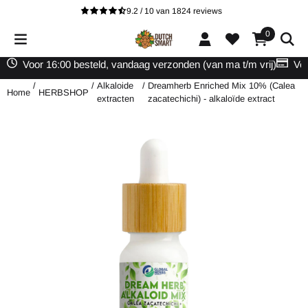
Cookievoorkeuren zijn beschikbaar. Kies instellingen of sta alle cooki
9.2 / 10
van
1824
reviews
0
Voor 16:00 besteld, vandaag verzonden (van ma t/m vrij)
Vei
/
/
Alkaloide
/
Dreamherb Enriched Mix 10% (Calea
Home
HERBSHOP
extracten
zacatechichi) - alkaloïde extract