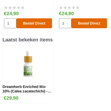
Prijs: 24,90
Prijs: 24,90
€24,90
€24,90
Aantal kiezen voor Witte waterlelie - alkaloïde extract
Aantal kiezen voor Erythroxylum
Bestel Direct
Bestel Direct
Laatst bekeken items
Dreamherb Enriched Mix
10% (Calea zacatechichi) -
alkaloïde extract
€
29,90