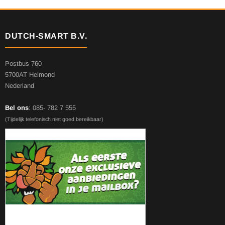
DUTCH-SMART B.V.
Postbus 760
5700AT Helmond
Nederland
Bel ons
: 085- 782 7 555
(Tijdelijk telefonisch niet goed bereikbaar)