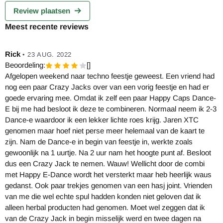
Review plaatsen
Meest recente reviews
Rick
•
23 AUG. 2022
Beoordeling:
[]
Afgelopen weekend naar techno feestje geweest. Een vriend had
nog een paar Crazy Jacks over van een vorig feestje en had er
goede ervaring mee. Omdat ik zelf een paar Happy Caps Dance-
E bij me had besloot ik deze te combineren. Normaal neem ik 2-3
Dance-e waardoor ik een lekker lichte roes krijg. Jaren XTC
genomen maar hoef niet perse meer helemaal van de kaart te
zijn. Nam de Dance-e in begin van feestje in, werkte zoals
gewoonlijk na 1 uurtje. Na 2 uur nam het hoogte punt af. Besloot
dus een Crazy Jack te nemen. Wauw! Wellicht door de combi
met Happy E-Dance wordt het versterkt maar heb heerlijk waus
gedanst. Ook paar trekjes genomen van een hasj joint. Vrienden
van me die wel echte spul hadden konden niet geloven dat ik
alleen herbal producten had genomen. Moet wel zeggen dat ik
van de Crazy Jack in begin misselijk werd en twee dagen na