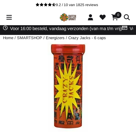
Cookievoorkeuren zijn beschikbaar. Kies instellingen of sta alle cooki
9.2 / 10
van
1825
reviews
0
Voor 16:00 besteld, vandaag verzonden (van ma t/m vrij)
Vei
Home
/
SMARTSHOP
/
Energizers
/
Crazy Jacks - 6 caps