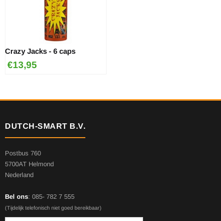
Crazy Jacks - 6 caps
€
13,95
DUTCH-SMART B.V.
Postbus 760
5700AT Helmond
Nederland
Bel ons
: 085- 782 7 555
(Tijdelijk telefonisch niet goed bereikbaar)