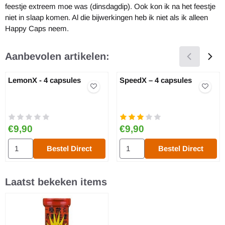
feestje extreem moe was (dinsdagdip). Ook kon ik na het feestje
niet in slaap komen. Al die bijwerkingen heb ik niet als ik alleen
Happy Caps neem.
Aanbevolen artikelen:
LemonX - 4 capsules
SpeedX – 4 capsules
Prijs: 9,90
Prijs: 9,90
€9,90
€9,90
Aantal kiezen voor LemonX - 4 capsules
Aantal kiezen voor SpeedX – 4 
Bestel Direct
Bestel Direct
Laatst bekeken items