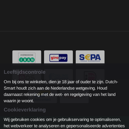
Leeftijdscontrole
Om bij ons te winkelen, dien je 18 jaar of ouder te zijn. Dutch-
Smart houdt zich aan de Nederlandse wetgeving. Houd
daarnaast rekening met de wet- en regelgeving van het land
waarin je woont.
Cookieverklaring
Wij gebruiken cookies om je gebruikservaring te optimaliseren,
KvK: 81180772 - Btw: NL861973112B01
het webverkeer te analyseren en gepersonaliseerde advertenties
De waardering van www.dutch-smart.nl bij
WebwinkelKeur Reviews
is