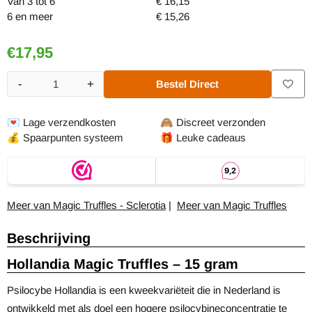
Van 3 tot 6
€
16,15
6 en meer
€
15,26
€
17,95
-
+
Bestel Direct
Aantal
💌
Lage verzendkosten
🙈
Discreet verzonden
💰
Spaarpunten systeem
🎁
Leuke cadeaus
Meer van Magic Truffles - Sclerotia
|
Meer van Magic Truffles
Beschrijving
Hollandia Magic Truffles – 15 gram
Psilocybe Hollandia is een kweekvariëteit die in Nederland is
ontwikkeld met als doel een hogere psilocybineconcentratie te