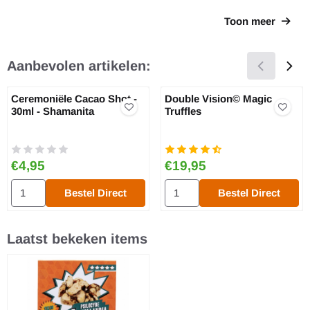
Toon meer
Aanbevolen artikelen:
Ceremoniële Cacao Shot -
Double Vision© Magic
30ml - Shamanita
Truffles
Prijs: 4,95
Prijs: 19,95
€4,95
€19,95
Aantal kiezen voor Ceremoniële Cacao Shot - 30ml - Shamanita
Aantal kiezen voor Double Visio
Bestel Direct
Bestel Direct
Laatst bekeken items