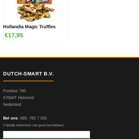
Hollandia Magic Truffles
€
17,95
DUTCH-SMART B.V.
Postbus 760
5700AT Helmond
Nederland
Bel ons
: 085- 782 7 555
(Tijdelijk telefonisch niet goed bereikbaar)