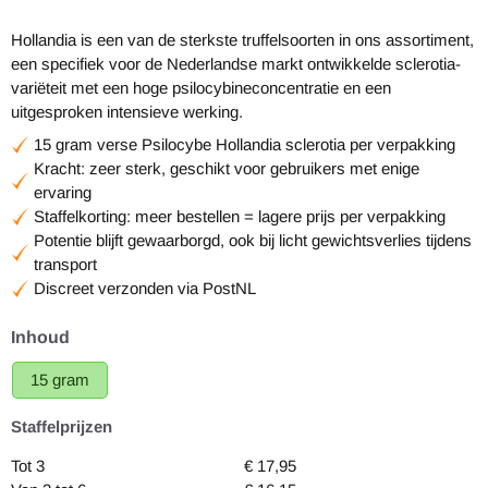
Hollandia is een van de sterkste truffelsoorten in ons assortiment,
een specifiek voor de Nederlandse markt ontwikkelde sclerotia-
variëteit met een hoge psilocybineconcentratie en een
uitgesproken intensieve werking.
15 gram verse Psilocybe Hollandia sclerotia per verpakking
Kracht: zeer sterk, geschikt voor gebruikers met enige
ervaring
Staffelkorting: meer bestellen = lagere prijs per verpakking
Potentie blijft gewaarborgd, ook bij licht gewichtsverlies tijdens
transport
Discreet verzonden via PostNL
Maak een keuze voor
Inhoud
15 gram
Staffelprijzen
Tot 3
€
17,95