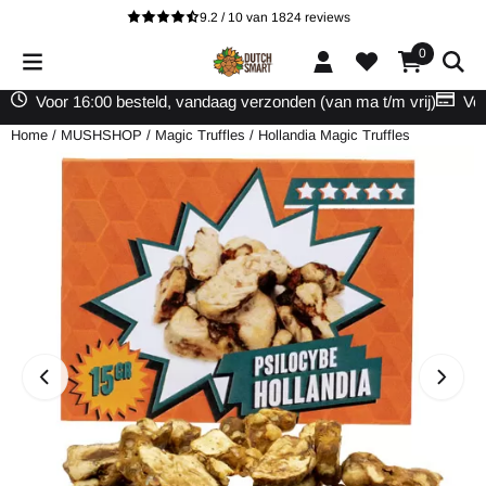
Cookievoorkeuren zijn beschikbaar. Kies instellingen of sta alle cooki
9.2 / 10
van
1824
reviews
0
Voor 16:00 besteld, vandaag verzonden (van ma t/m vrij)
Vei
Home
/
MUSHSHOP
/
Magic Truffles
/
Hollandia Magic Truffles