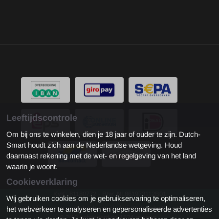
Leeftijdscontrole
Om bij ons te winkelen, dien je 18 jaar of ouder te zijn. Dutch-
Smart houdt zich aan de Nederlandse wetgeving. Houd
daarnaast rekening met de wet- en regelgeving van het land
waarin je woont.
Cookieverklaring
KvK: 81180772 - Btw: NL861973112B01
Wij gebruiken cookies om je gebruikservaring te optimaliseren,
De waardering van www.dutch-smart.nl bij
WebwinkelKeur Reviews
is
het webverkeer te analyseren en gepersonaliseerde advertenties
9.2/10 gebaseerd op 1824 reviews.