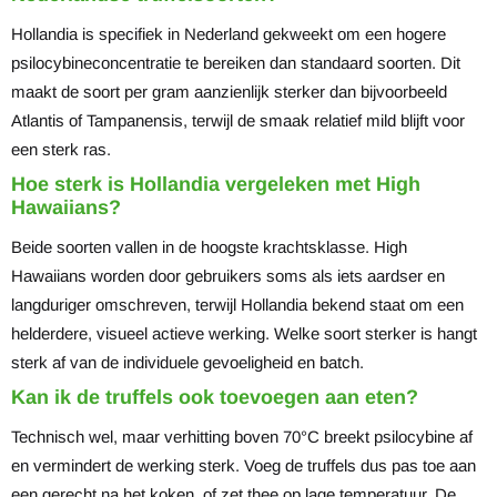
Hollandia is specifiek in Nederland gekweekt om een hogere
psilocybineconcentratie te bereiken dan standaard soorten. Dit
maakt de soort per gram aanzienlijk sterker dan bijvoorbeeld
Atlantis of Tampanensis, terwijl de smaak relatief mild blijft voor
een sterk ras.
Hoe sterk is Hollandia vergeleken met High
Hawaiians?
Beide soorten vallen in de hoogste krachtsklasse. High
Hawaiians worden door gebruikers soms als iets aardser en
langduriger omschreven, terwijl Hollandia bekend staat om een
helderdere, visueel actieve werking. Welke soort sterker is hangt
sterk af van de individuele gevoeligheid en batch.
Kan ik de truffels ook toevoegen aan eten?
Technisch wel, maar verhitting boven 70°C breekt psilocybine af
en vermindert de werking sterk. Voeg de truffels dus pas toe aan
een gerecht na het koken, of zet thee op lage temperatuur. De