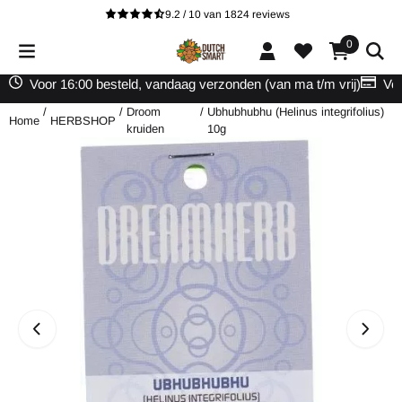
Cookievoorkeuren zijn beschikbaar. Kies instellingen of sta alle cooki
9.2 / 10
van
1824
reviews
0
Voor 16:00 besteld, vandaag verzonden (van ma t/m vrij)
Vei
/
/
Droom
/
Ubhubhubhu (Helinus integrifolius)
Home
HERBSHOP
kruiden
10g