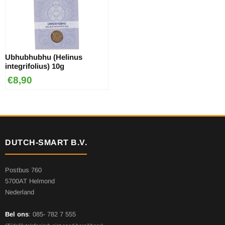
Ubhubhubhu (Helinus
integrifolius) 10g
€
8,90
DUTCH-SMART B.V.
Postbus 760
5700AT Helmond
Nederland
Bel ons
: 085- 782 7 555