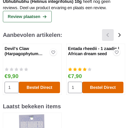
Ubhubhubhu (Helinus integrifolius) 10g
heeft nog geen
reviews. Deel uw product ervaring en plaats een review.
Review plaatsen
Aanbevolen artikelen:
Devil's Claw
Entada rheedii - 1 zaadje |
(Harpagophytum
African dream seed
Procumbens) 5g
Prijs: 9,90
Prijs: 7,90
€9,90
€7,90
Aantal kiezen voor Devil's Claw (Harpagophytum Procumbens) 5g
Aantal kiezen voor Entada rheedi
Bestel Direct
Bestel Direct
Laatst bekeken items