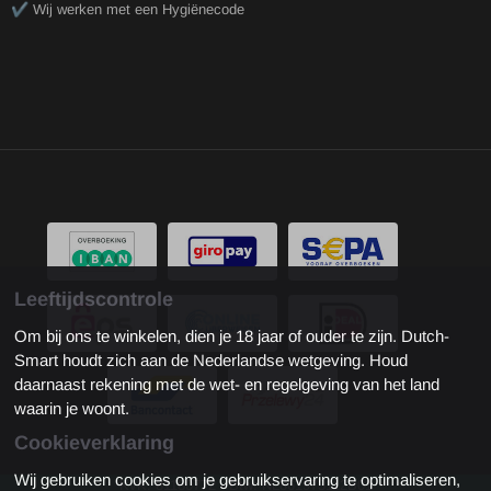
✔️ Wij werken met een Hygiënecode
Leeftijdscontrole
Om bij ons te winkelen, dien je 18 jaar of ouder te zijn. Dutch-
Smart houdt zich aan de Nederlandse wetgeving. Houd
daarnaast rekening met de wet- en regelgeving van het land
waarin je woont.
Cookieverklaring
Wij gebruiken cookies om je gebruikservaring te optimaliseren,
KvK: 81180772 - Btw: NL861973112B01